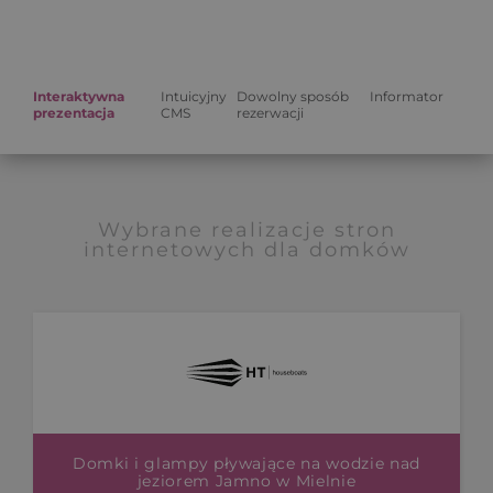
Interaktywna
Intuicyjny
Dowolny sposób
Informator
prezentacja
CMS
rezerwacji
Wybrane realizacje stron
internetowych dla domków
Domki i glampy pływające na wodzie nad
jeziorem Jamno w Mielnie