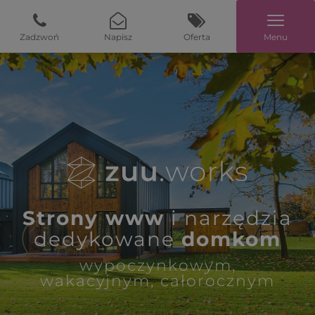
Zadzwoń
Napisz
Oferta
Menu
Strony www
i narzędzia
dedykowane
domkom
wypoczynkowym,
wakacyjnym, całorocznym