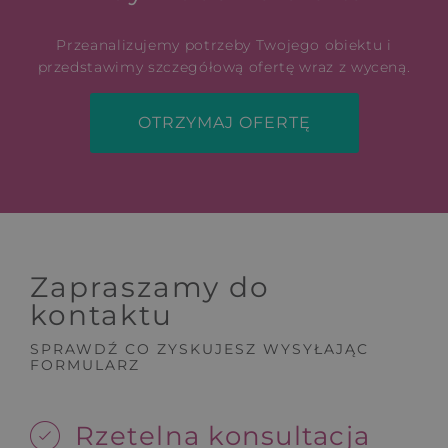
Przeanalizujemy potrzeby Twojego obiektu i
przedstawimy szczegółową ofertę wraz z wyceną.
OTRZYMAJ OFERTĘ
Zapraszamy do
kontaktu
SPRAWDŹ CO ZYSKUJESZ WYSYŁAJĄC
FORMULARZ
Rzetelna konsultacja