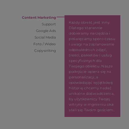
Content Marketing
Każdy obiekt jest inny.
Support
Dlatego starannie
Google Ads
dobieramy narzędzia i
Social Media
poświęcamy sporo czasu
Foto / Wideo
i uwagi na zaplanowanie
odpowiednich zdjęć,
Copywriting
treści, pakietów i usług
specyficznych dla
Twojego obiektu. Nasze
podejście opiera się na
personalizacji, a
opowiadając wyjątkową
historię chcemy nadać
unikalne doświadczenia,
by użytkownicy Twojej
witryny w mgnieniu oka
stali się Twoim gościem.