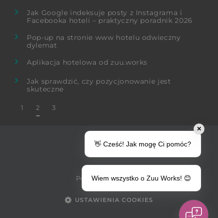
Jak Google indeksuje posty z Instagrama i
Facebooka hoteli – praktyczny poradnik 2026
Pop-up na stronie www hotelu odwieczny
dylemat
Aplikacja hotelowa od zuu.works
Jak sprawdzić, czy pozycjonowanie jest
skuteczne
1
2
3
✕
© 2026
👋 Cześć! Jak mogę Ci pomóc?
zuu.works
Polityka prywatności
Wiem wszystko o Zuu Works! 😊
USTAWIENIA COOKIES