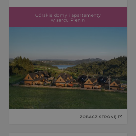
Górskie domy i apartamenty
w sercu Pienin
ZOBACZ STRONĘ