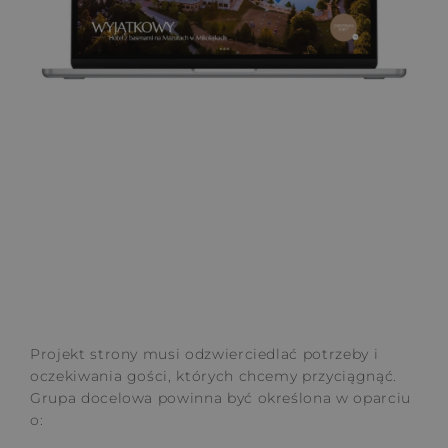
Projekt strony musi odzwierciedlać potrzeby i
oczekiwania gości, których chcemy przyciągnąć.
Grupa docelowa powinna być określona w oparciu
o: