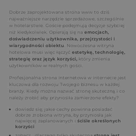
Dobrze zaprojektowana strona www to dziś
najważniejsze narzędzie sprzedażowe, szczególnie
w hotelarstwie. Goście podejmują decyzje szybciej
niż kiedykolwiek. Opierają się na
emocjach,
doświadczeniu użytkownika, przejrzystości i
wiarygodności obiektu
. Nowoczesna witryna
hotelowa musi więc łączyć
estetykę, technologię,
strategię oraz język korzyści,
który zmienia
użytkowników w realnych gości.
Profesjonalna strona internetowa w internecie jest
kluczowa dla rozwoju Twojego biznesu w każdej
branży. Kiedy można nazwać stronę skuteczną i co
należy zrobić aby przynosiła zamierzone efekty?
dowiedz się, jakie cechy powinna posiadać
dobrze zrobiona witryna, by przyniosła jak
najwięcej zaplanowanych i
ściśle określonych
korzyści
zobacz , dlaczego tylko skuteczna
strona jest