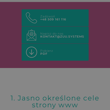
Zadzwoń
+48 509 161 116
Napisz do nas
KONTAKT@ZUU.SYSTEMS
Pobierz
PDF
1. Jasno określone cele
strony www