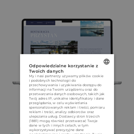
Odpowiedzialne korzystanie z
Twoich danych
My i nasi partnerzy używamy plików cookie
POLISH
i podobnych technologii do
przechowywania i uzyskiwania dostępu do
ENGLISH
informacji na Twoim urządzeniu oraz do
przetwarzania danych osobowych, takich jak
GERMAN
Twój adres IP, unikalne identyfikatory i dane
przeglądania, w celu wyświetlania
spersonalizowanych reklam i treści, pomiaru
CZECH
reklam i treści, analizy odbiorców oraz
ulepszania usług.
Dostawcy stron trzecich
(1881)
mogą również przetwarzać Twoje
dane w tych i innych celach, w tym
wykorzystywać precyzyjne dane