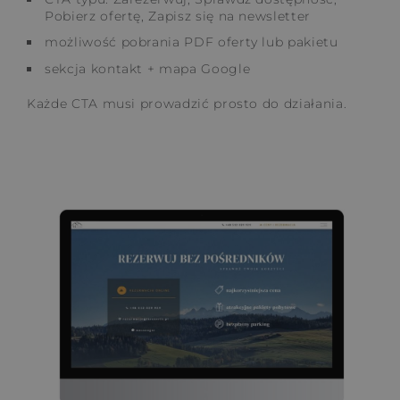
Pobierz ofertę, Zapisz się na newsletter
możliwość pobrania PDF oferty lub pakietu
sekcja kontakt + mapa Google
Każde CTA musi prowadzić prosto do działania.