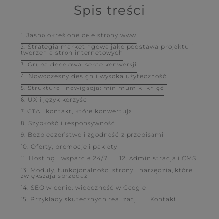
Spis treści
1. Jasno określone cele strony www
2. Strategia marketingowa jako podstawa projektu i
tworzenia stron internetowych
3. Grupa docelowa: serce konwersji
4. Nowoczesny design i wysoka użyteczność
5. Struktura i nawigacja: minimum kliknięć
6. UX i język korzyści
7. CTA i kontakt, które konwertują
8. Szybkość i responsywność
9. Bezpieczeństwo i zgodność z przepisami
10. Oferty, promocje i pakiety
11. Hosting i wsparcie 24/7
12. Administracja i CMS
13. Moduły, funkcjonalności strony i narzędzia, które
zwiększają sprzedaż
14. SEO w cenie: widoczność w Google
15. Przykłady skutecznych realizacji
Kontakt