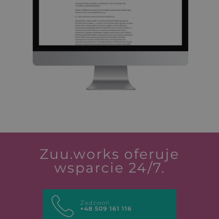
Zuu.works oferuje
wsparcie 24/7.
Zadzwoń
+48 509 161 116