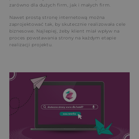
zarówno dla dużych firm, jak i małych firm.
Nawet prostą stronę internetową można
zaprojektować tak, by skutecznie realizowała cele
biznesowe. Najlepiej, żeby klient miał wpływ na
proces powstawania strony na każdym etapie
realizacji projektu.