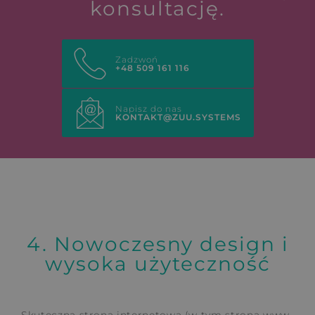
konsultację.
Zadzwoń
+48 509 161 116
Napisz do nas
KONTAKT@ZUU.SYSTEMS
4. Nowoczesny design i
wysoka użyteczność