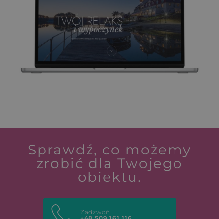
Sprawdź, co możemy
zrobić dla Twojego
obiektu.
Zadzwoń
+48 509 161 116