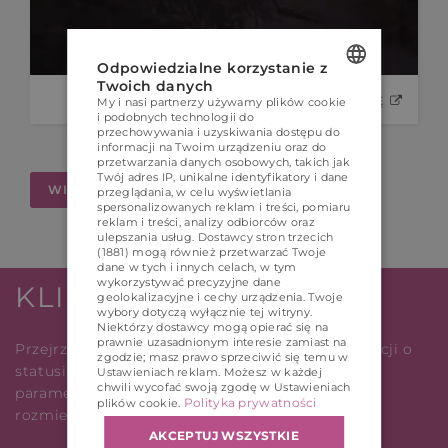
Odpowiedzialne korzystanie z
Twoich danych
ZOBACZ STRONĘ
My i nasi partnerzy używamy plików cookie
POLISH
i podobnych technologii do
przechowywania i uzyskiwania dostępu do
ENGLISH
informacji na Twoim urządzeniu oraz do
przetwarzania danych osobowych, takich jak
GERMAN
Twój adres IP, unikalne identyfikatory i dane
WIĘCEJ REALIZACJI
przeglądania, w celu wyświetlania
spersonalizowanych reklam i treści, pomiaru
CZECH
reklam i treści, analizy odbiorców oraz
ulepszania usług.
Dostawcy stron trzecich
(1881)
mogą również przetwarzać Twoje
dane w tych i innych celach, w tym
wykorzystywać precyzyjne dane
KLIENT I SPRZEDAWCA
geolokalizacyjne i cechy urządzenia. Twoje
wybory dotyczą wyłącznie tej witryny.
Niektórzy dostawcy mogą opierać się na
prawnie uzasadnionym interesie zamiast na
Przejrzyste, proste i szybkie dotarcie do informacji o
zgodzie; masz prawo sprzeciwić się temu w
statusie nieruchomości oraz jego dodatkowych
Ustawieniach reklam
. Możesz w każdej
chwili wycofać swoją zgodę w
Ustawieniach
parametrach m.in. wielkość, cena, położenie,
Polityka prywatności
plików cookie
.
rozmieszenie.
AKCEPTUJ WSZYSTKIE