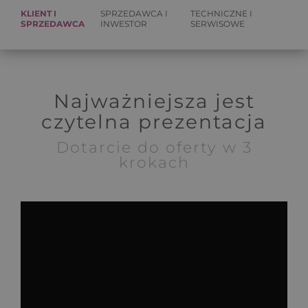
KLIENT I
SPRZEDAWCA I
TECHNICZNE I
SPRZEDAWCA
INWESTOR
SERWISOWE
Najważniejsza jest
czytelna prezentacja
Dotarcie do oferty w 3
krokach