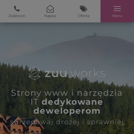
Zadzwoń
Napisz
Oferta
Menu
Strony www i narzędzia
IT
dedykowane
deweloperom
sprzedawaj drożej i sprawniej