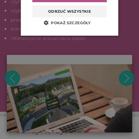
czytelny status dostępności
szybki dostęp do szczegółów
ODRZUĆ WSZYSTKIE
przejrzysta tabelka z wyliczeniami
POKAŻ SZCZEGÓŁY
konsekwentna kolorystka statusów
interaktywne wizualizacje pięter
Poznaj korzyści