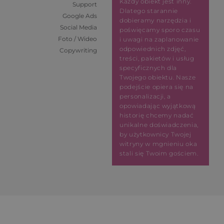
Każdy obiekt jest inny.
Support
Dlatego starannie
Google Ads
dobieramy narzędzia i
Social Media
poświęcamy sporo czasu
Foto / Wideo
i uwagi na zaplanowanie
odpowiednich zdjęć,
Copywriting
treści, pakietów i usług
specyficznych dla
Twojego obiektu. Nasze
podejście opiera się na
personalizacji, a
opowiadając wyjątkową
historię chcemy nadać
unikalne doświadczenia,
by użytkownicy Twojej
witryny w mgnieniu oka
stali się Twoim gościem.