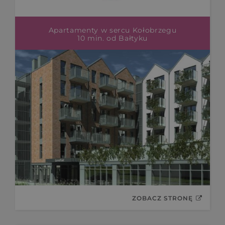
Apartamenty w sercu Kołobrzegu
10 min. od Bałtyku
ZOBACZ STRONĘ