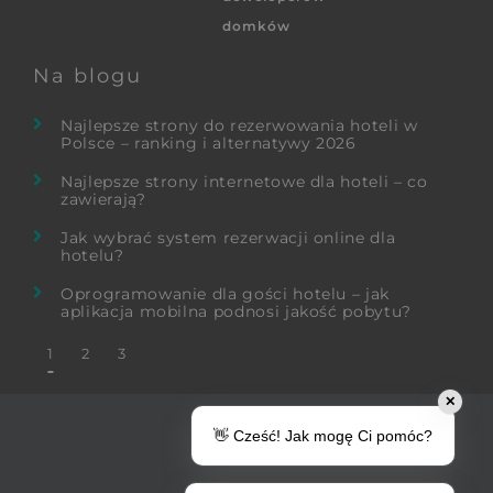
domków
Na blogu
Najlepsze strony do rezerwowania hoteli w
Polsce – ranking i alternatywy 2026
Najlepsze strony internetowe dla hoteli – co
zawierają?
Jak wybrać system rezerwacji online dla
hotelu?
Oprogramowanie dla gości hotelu – jak
aplikacja mobilna podnosi jakość pobytu?
1
2
3
✕
👋 Cześć! Jak mogę Ci pomóc?