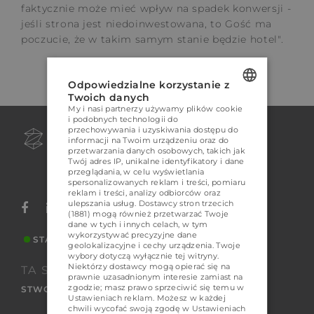
faktycznie może mieć wpływ na spadek konwersji -
jeśli strona jest niedoinwestowana, to Gość ma
poczucie, że w takim samym stanie będzie hotel".
Odpowiedzialne korzystanie z
Twoich danych
My i nasi partnerzy używamy plików cookie
POLISH
i podobnych technologii do
przechowywania i uzyskiwania dostępu do
ENGLISH
informacji na Twoim urządzeniu oraz do
przetwarzania danych osobowych, takich jak
GERMAN
Twój adres IP, unikalne identyfikatory i dane
+48 509 161 116
przeglądania, w celu wyświetlania
kontakt@zuu.systems
spersonalizowanych reklam i treści, pomiaru
CZECH
reklam i treści, analizy odbiorców oraz
ulepszania usług.
Dostawcy stron trzecich
(1881)
mogą również przetwarzać Twoje
dane w tych i innych celach, w tym
wykorzystywać precyzyjne dane
STATUS SYSTEMU
geolokalizacyjne i cechy urządzenia. Twoje
wybory dotyczą wyłącznie tej witryny.
Niektórzy dostawcy mogą opierać się na
TA STRONA ZOSTAŁA
prawnie uzasadnionym interesie zamiast na
zgodzie; masz prawo sprzeciwić się temu w
STWORZONA NA ZUU
Ustawieniach reklam
. Możesz w każdej
chwili wycofać swoją zgodę w
Ustawieniach