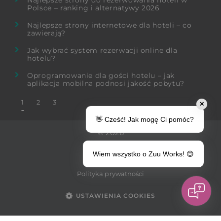
Polsce – ranking i alternatywy 2026
Najlepsze strony internetowe dla hoteli – co
zawierają?
Jak wybrać system rezerwacji online dla
hotelu?
Oprogramowanie dla gości hotelu – jak
aplikacja mobilna podnosi jakość pobytu?
1
2
3
✕
👋 Cześć! Jak mogę Ci pomóc?
© 2026
zuu.works
Wiem wszystko o Zuu Works! 😊
Polityka prywatności
USTAWIENIA COOKIES