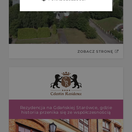
ZOBACZ STRONĘ
Rezydencja na Gdańskiej Starówce, gdzie
historia przenika się ze współczesnością