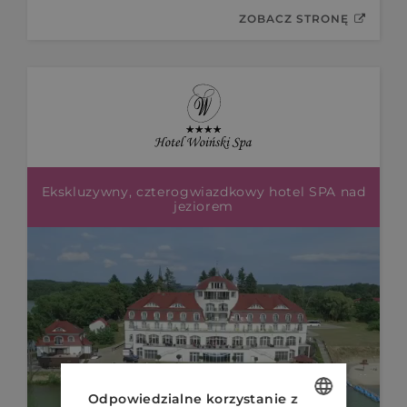
ZOBACZ STRONĘ
Ekskluzywny, czterogwiazdkowy hotel SPA nad
jeziorem
Odpowiedzialne korzystanie z