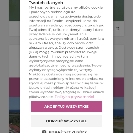
Twoich danych
My i nasi partnerzy używamy plików cookie
POLISH
i podobnych technologii do
przechowywania i uzyskiwania dostępu do
ENGLISH
informacji na Twoim urządzeniu oraz do
przetwarzania danych osobowych, takich jak
GERMAN
ZOBACZ STRONĘ
Twój adres IP, unikalne identyfikatory i dane
przeglądania, w celu wyświetlania
spersonalizowanych reklam i treści, pomiaru
CZECH
reklam i treści, analizy odbiorców oraz
ulepszania usług.
Dostawcy stron trzecich
(1881)
mogą również przetwarzać Twoje
dane w tych i innych celach, w tym
wykorzystywać precyzyjne dane
geolokalizacyjne i cechy urządzenia. Twoje
wybory dotyczą wyłącznie tej witryny.
Niektórzy dostawcy mogą opierać się na
prawnie uzasadnionym interesie zamiast na
zgodzie; masz prawo sprzeciwić się temu w
Portal rezerwacyjny obsługujący 100
Ustawieniach reklam
. Możesz w każdej
apartamentów 400 m od morza.
chwili wycofać swoją zgodę w
Ustawieniach
Polityka prywatności
plików cookie
.
AKCEPTUJ WSZYSTKIE
ODRZUĆ WSZYSTKIE
POKAŻ SZCZEGÓŁY