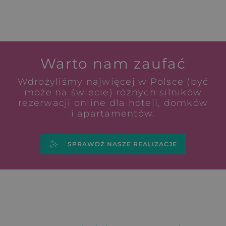
Warto nam zaufać
Wdrożyliśmy najwięcej w Polsce (być
może na świecie) różnych silników
rezerwacji online dla hoteli, domków
i apartamentów.
SPRAWDŹ NASZE REALIZACJE