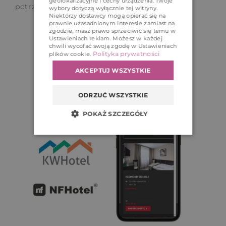
geolokalizacyjne i cechy urządzenia. Twoje
potrzeby zaawansowanej konfiguracji.
wybory dotyczą wyłącznie tej witryny.
Niektórzy dostawcy mogą opierać się na
prawnie uzasadnionym interesie zamiast na
zgodzie; masz prawo sprzeciwić się temu w
Sprawdź system
Ustawieniach reklam
. Możesz w każdej
chwili wycofać swoją zgodę w
Ustawieniach
Polityka prywatności
plików cookie
.
AKCEPTUJ WSZYSTKIE
ODRZUĆ WSZYSTKIE
POKAŻ SZCZEGÓŁY