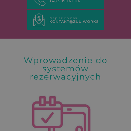
+48 509 161 116
Napisz do nas
KONTAKT@ZUU.WORKS
Wprowadzenie do
systemów
rezerwacyjnych