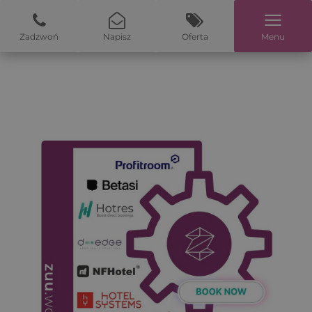
Zadzwoń
Napisz
Oferta
Menu