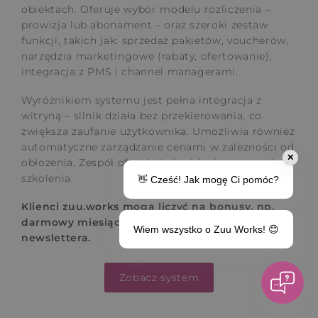
obiektach. Oferuje wybór modelu rozliczenia –
prowizja lub abonament – oraz szeroki zestaw
funkcji, takich jak: sprzedaż pakietów, voucherów,
narzędzia marketingowe (rabaty, ofertowanie),
integracja z PMS i channel managerami.
Wyróżnikiem systemu jest pełna integracja z
witryną – silnik działa bez przekierowania, co
zwiększa zaufanie użytkownika. Umożliwia również
automatyczne zarządzanie cenami w zależności od
✕
obłożenia. Zespół oferuje
indywidualne wsparcie i
szkolenia.
👋 Cześć! Jak mogę Ci pomóc?
Klienci zuu.works mogą liczyć na bonusy, np.
darmowy miesiąc systemu lub bezpłatny moduł
Wiem wszystko o Zuu Works! 😊
newslettera.
Zobacz system