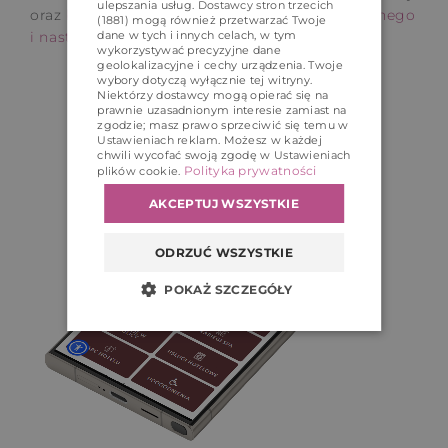
ulepszania usług.
Dostawcy stron trzecich
oraz
buduje wizerunek obiektu jako nowoczesnego
(1881)
mogą również przetwarzać Twoje
i nastawionego na potrzeby klienta.
dane w tych i innych celach, w tym
wykorzystywać precyzyjne dane
geolokalizacyjne i cechy urządzenia. Twoje
wybory dotyczą wyłącznie tej witryny.
Niektórzy dostawcy mogą opierać się na
prawnie uzasadnionym interesie zamiast na
zgodzie; masz prawo sprzeciwić się temu w
Ustawieniach reklam
. Możesz w każdej
chwili wycofać swoją zgodę w
Ustawieniach
Polityka prywatności
plików cookie
.
AKCEPTUJ WSZYSTKIE
ODRZUĆ WSZYSTKIE
POKAŻ SZCZEGÓŁY