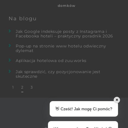
domków
Na blogu
Jak Google indeksuje posty z Instagrama i
Facebooka hoteli – praktyczny poradnik 2026
Pop-up na stronie www hotelu odwieczny
dylemat
Aplikacja hotelowa od zuu.works
Jak sprawdzić, czy pozycjonowanie jest
skuteczne
1
2
3
✕
© 2026
👋 Cześć! Jak mogę Ci pomóc?
zuu.works