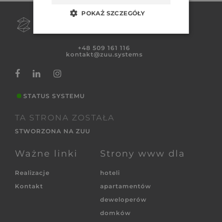
POKAŻ SZCZEGÓŁY
+48 509 161 116
kontakt@zuu.systems
STATUS SYSTEMU
TA STRONA ZOSTAŁA
STWORZONA NA ZUU
Ważne linki
Strony www dla
Realizacje
hoteli
Kontakt
apartamentów
deweloperów
domków