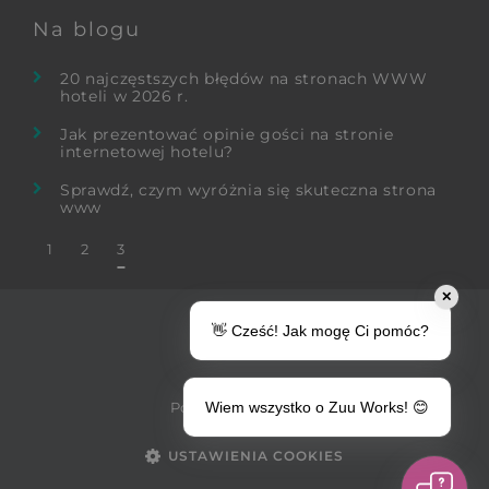
Na blogu
20 najczęstszych błędów na stronach WWW
hoteli w 2026 r.
Jak prezentować opinie gości na stronie
internetowej hotelu?
Sprawdź, czym wyróżnia się skuteczna strona
www
1
2
3
✕
👋 Cześć! Jak mogę Ci pomóc?
Wiem wszystko o Zuu Works! 😊
Polityka prywatności
USTAWIENIA COOKIES