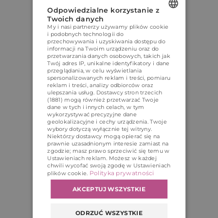
Odpowiedzialne korzystanie z
Twoich danych
My i nasi partnerzy używamy plików cookie
POLISH
i podobnych technologii do
przechowywania i uzyskiwania dostępu do
ENGLISH
informacji na Twoim urządzeniu oraz do
przetwarzania danych osobowych, takich jak
GERMAN
Twój adres IP, unikalne identyfikatory i dane
przeglądania, w celu wyświetlania
spersonalizowanych reklam i treści, pomiaru
CZECH
reklam i treści, analizy odbiorców oraz
ulepszania usług.
Dostawcy stron trzecich
(1881)
mogą również przetwarzać Twoje
dane w tych i innych celach, w tym
wykorzystywać precyzyjne dane
geolokalizacyjne i cechy urządzenia. Twoje
wybory dotyczą wyłącznie tej witryny.
Niektórzy dostawcy mogą opierać się na
prawnie uzasadnionym interesie zamiast na
zgodzie; masz prawo sprzeciwić się temu w
Ustawieniach reklam
. Możesz w każdej
chwili wycofać swoją zgodę w
Ustawieniach
Polityka prywatności
plików cookie
.
AKCEPTUJ WSZYSTKIE
ODRZUĆ WSZYSTKIE