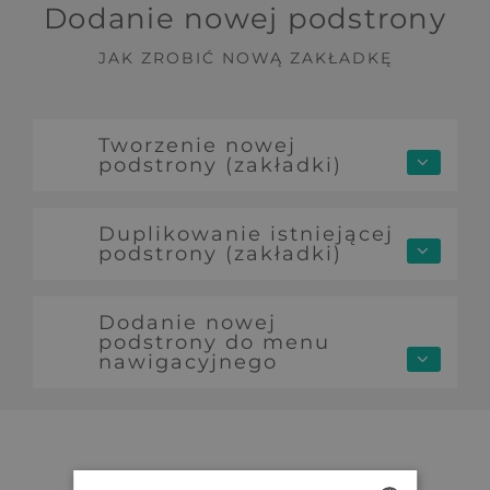
Dodanie nowej podstrony
JAK ZROBIĆ NOWĄ ZAKŁADKĘ
Tworzenie nowej
podstrony (zakładki)
Duplikowanie istniejącej
podstrony (zakładki)
Dodanie nowej
podstrony do menu
nawigacyjnego